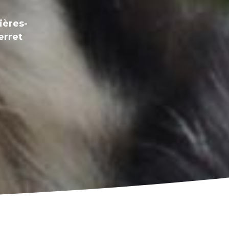
ières-
erret